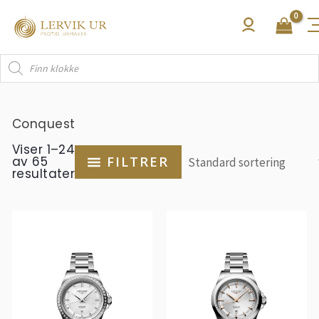
Hopp
rett
til
Products
innholdet
search
Conquest
Viser 1–24
av 65
FILTRER
resultater