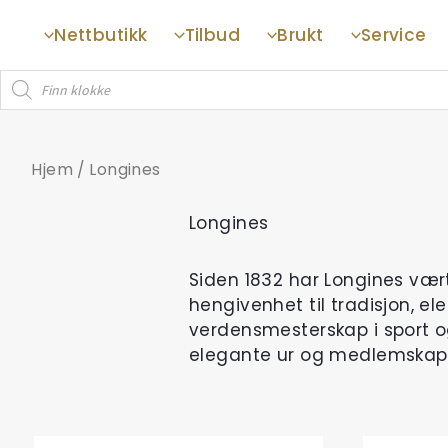
Hopp
Nettbutikk
Tilbud
Brukt
Service
rett
til
Products
innholdet
search
Hjem
/ Longines
Longines
Siden 1832 har Longines vært
hengivenhet til tradisjon, e
verdensmesterskap i sport og
elegante ur og medlemskape