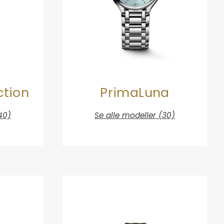
ction
PrimaLuna
40)
Se alle modeller (30)