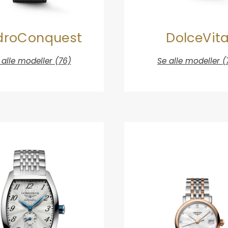
DolceVit
droConquest
Se alle modeller (
 alle modeller (76)