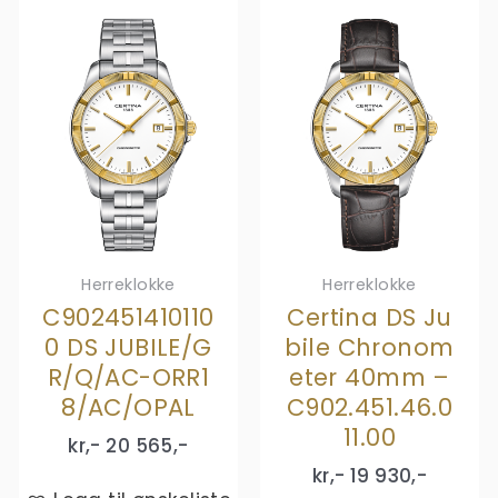
Herreklokke
Herreklokke
C902451410110
Certina DS Ju
0 DS JUBILE/G
bile Chronom
R/Q/AC-ORR1
eter 40mm –
8/AC/OPAL
C902.451.46.0
11.00
kr,-
20 565
,-
kr,-
19 930
,-