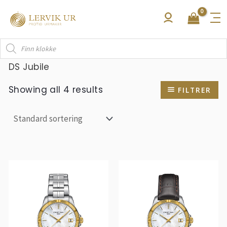
Hopp
rett
til
Products
innholdet
search
DS Jubile
Showing all 4 results
FILTRER