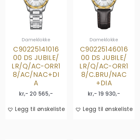
Dameklokke
Dameklokke
C90225141016
C90225146016
00 DS JUBILE/
00 DS JUBILE/
LR/Q/AC-ORR1
LR/Q/AC-ORR1
8/AC/NAC+DI
8/C.BRU/NAC
A
+DIA
kr,-
20 565
,-
kr,-
19 930
,-
Legg til ønskeliste
Legg til ønskeliste