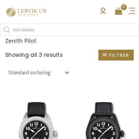
Hopp
rett
til
Products
innholdet
search
Zenith Pilot
Showing all 3 results
FILTRER