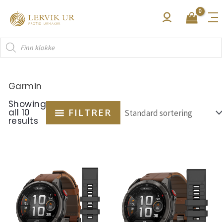
Hopp
rett
til
Products
innholdet
search
Garmin
Showing
all 10
FILTRER
results