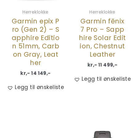
Herreklokke
Herreklokke
Garmin epix P
Garmin fēnix
ro (Gen 2) – S
7 Pro – Sapp
apphire Editio
hire Solar Edit
n 51mm, Carb
ion, Chestnut
on Gray, Leat
Leather
her
kr,-
11 499
,-
kr,-
14 149
,-
Legg til ønskeliste
Legg til ønskeliste