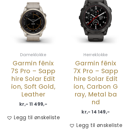
Dameklokke
Herreklokke
Garmin fēnix
Garmin fēnix
7S Pro – Sapp
7X Pro – Sapp
hire Solar Edit
hire Solar Edit
ion, Soft Gold,
ion, Carbon G
Leather
ray, Metal ba
nd
kr,-
11 499
,-
kr,-
14 149
,-
Legg til ønskeliste
Legg til ønskeliste