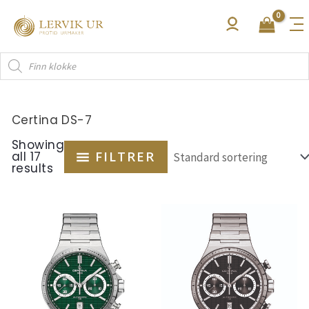
Hopp
rett
til
Products
innholdet
search
Certina DS-7
Showing
all 17
FILTRER
results