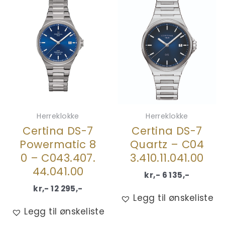
Herreklokke
Herreklokke
Certina DS-7
Certina DS-7
Powermatic 8
Quartz – C04
0 – C043.407.
3.410.11.041.00
44.041.00
kr,-
6 135
,-
kr,-
12 295
,-
Legg til ønskeliste
Legg til ønskeliste