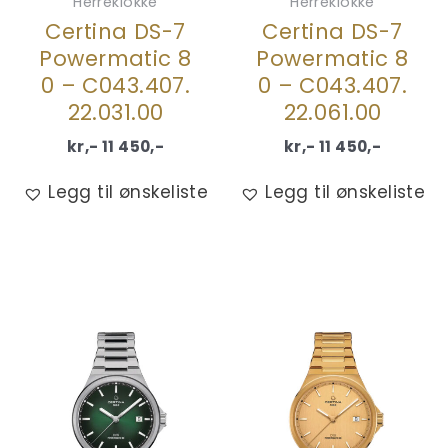
Herreklokke
Herreklokke
Certina DS-7
Certina DS-7
Powermatic 8
Powermatic 8
0 – C043.407.
0 – C043.407.
22.031.00
22.061.00
kr,-
11 450
,-
kr,-
11 450
,-
Legg til ønskeliste
Legg til ønskeliste