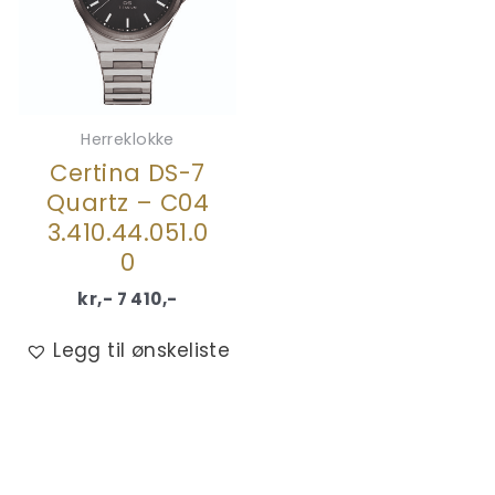
Herreklokke
Certina DS-7
Quartz – C04
3.410.44.051.0
0
kr,-
7 410
,-
Legg til ønskeliste