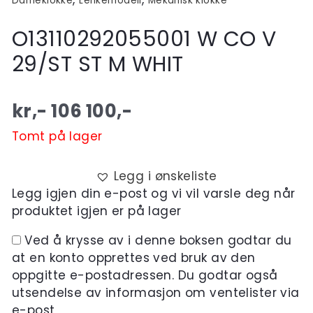
Dameklokke
Lenkemodell
Mekanisk klokke
O13110292055001 W CO V
29/ST ST M WHIT
kr,-
106 100
,-
Tomt på lager
Legg i ønskeliste
Legg igjen din e-post og vi vil varsle deg når
produktet igjen er på lager
Ved å krysse av i denne boksen godtar du
at en konto opprettes ved bruk av den
oppgitte e-postadressen. Du godtar også
utsendelse av informasjon om ventelister via
e-post