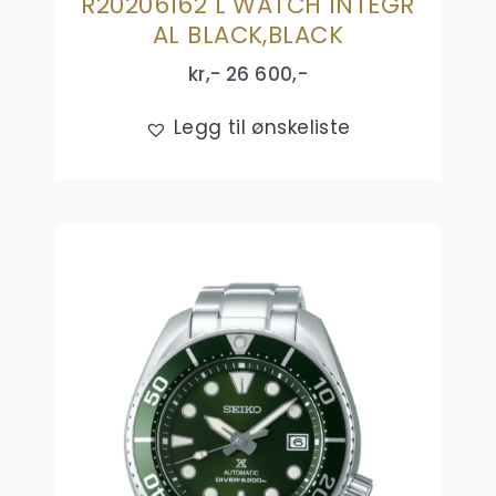
R20206162 L WATCH INTEGR
AL BLACK,BLACK
kr,-
26 600
,-
Legg til ønskeliste