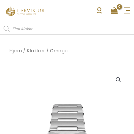
Hopp
rett
til
Products
innholdet
search
Hjem
/
Klokker
/
Omega