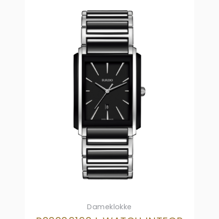
Dameklokke