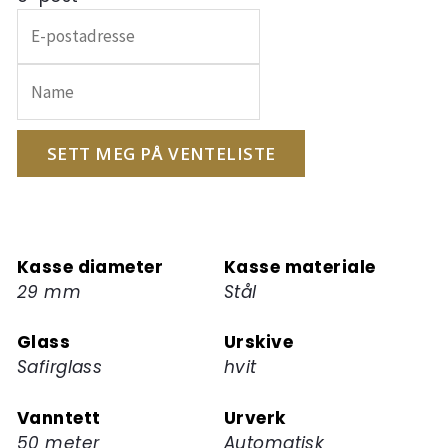
Skriv
inn
e-
postadressen
din
for
SETT MEG PÅ VENTELISTE
å
melde
deg
på
Kasse diameter
Kasse materiale
ventelisten
29 mm
Stål
for
dette
Glass
Urskive
produktet
Safirglass
hvit
Vanntett
Urverk
50 meter
Automatisk