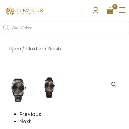
Hopp
rett
til
Products
innholdet
search
Hjem
/
Klokker
/
Bruvik
Previous
Next