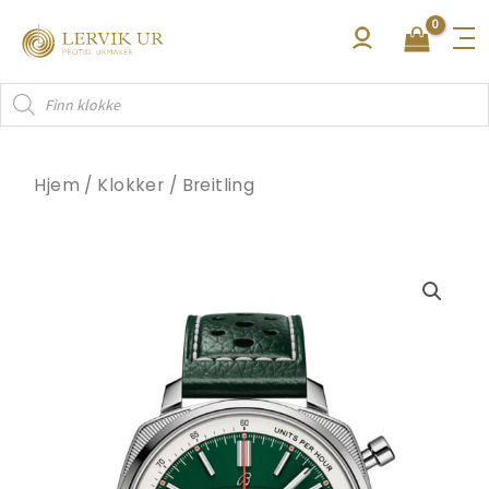
Hopp
rett
til
Products
innholdet
search
Hjem
/
Klokker
/
Breitling