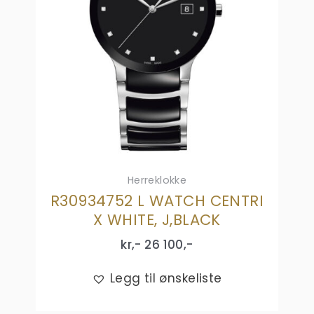
Herreklokke
R30934752 L WATCH CENTRI
X WHITE, J,BLACK
kr,-
26 100
,-
Legg til ønskeliste