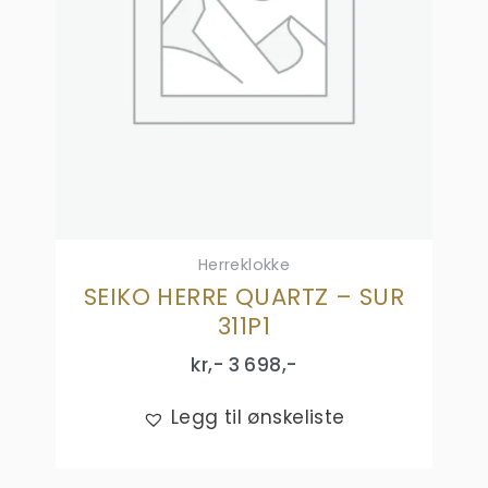
Herreklokke
SEIKO HERRE QUARTZ – SUR
311P1
kr,-
3 698
,-
Legg til ønskeliste