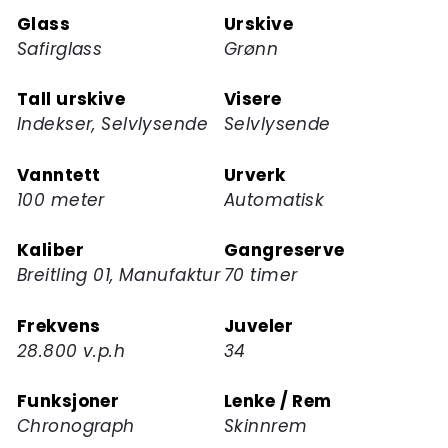
dette
Glass
Urskive
produktet
Safirglass
Grønn
Tall urskive
Visere
Indekser, Selvlysende
Selvlysende
Vanntett
Urverk
100 meter
Automatisk
Kaliber
Gangreserve
Breitling 01, Manufaktur
70 timer
Frekvens
Juveler
28.800 v.p.h
34
Funksjoner
Lenke / Rem
Chronograph
Skinnrem