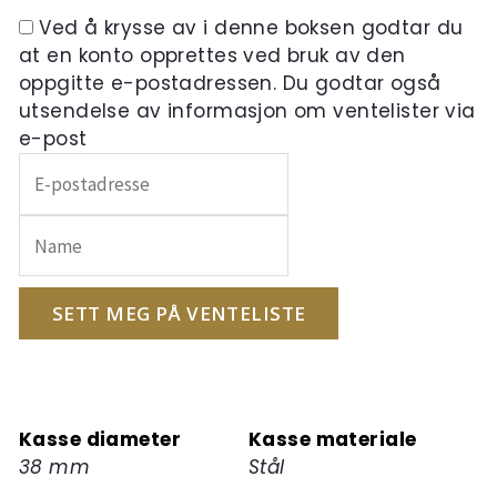
Ved å krysse av i denne boksen godtar du
at en konto opprettes ved bruk av den
oppgitte e-postadressen. Du godtar også
utsendelse av informasjon om ventelister via
e-post
Skriv
inn
e-
postadressen
din
for
SETT MEG PÅ VENTELISTE
å
melde
deg
på
Kasse diameter
Kasse materiale
ventelisten
38 mm
Stål
for