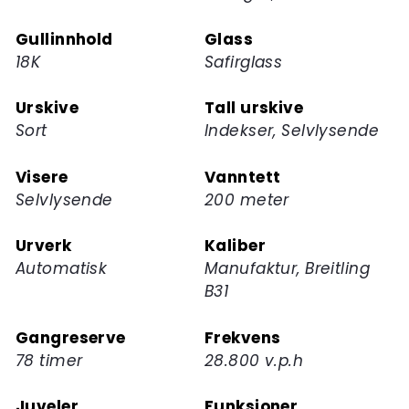
dette
Gullinnhold
Glass
produktet
18K
Safirglass
Urskive
Tall urskive
Sort
Indekser, Selvlysende
Visere
Vanntett
Selvlysende
200 meter
Urverk
Kaliber
Automatisk
Manufaktur, Breitling
B31
Gangreserve
Frekvens
78 timer
28.800 v.p.h
Juveler
Funksjoner