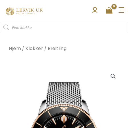
Hopp
rett
til
Products
innholdet
search
Hjem
/
Klokker
/
Breitling