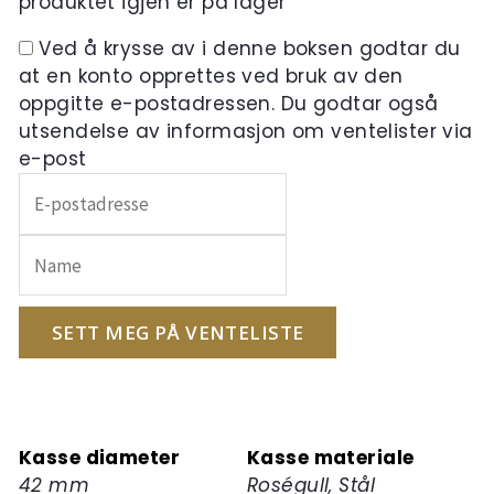
produktet igjen er på lager
Ved å krysse av i denne boksen godtar du
at en konto opprettes ved bruk av den
oppgitte e-postadressen. Du godtar også
utsendelse av informasjon om ventelister via
e-post
Skriv
inn
e-
postadressen
din
for
SETT MEG PÅ VENTELISTE
å
melde
deg
på
Kasse diameter
Kasse materiale
ventelisten
42 mm
Roségull, Stål
for