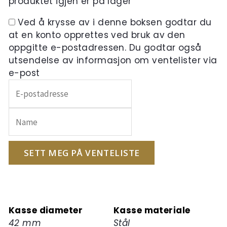
produktet igjen er på lager
Ved å krysse av i denne boksen godtar du
at en konto opprettes ved bruk av den
oppgitte e-postadressen. Du godtar også
utsendelse av informasjon om ventelister via
e-post
Skriv
inn
e-
postadressen
din
for
SETT MEG PÅ VENTELISTE
å
melde
deg
på
Kasse diameter
Kasse materiale
ventelisten
42 mm
Stål
for