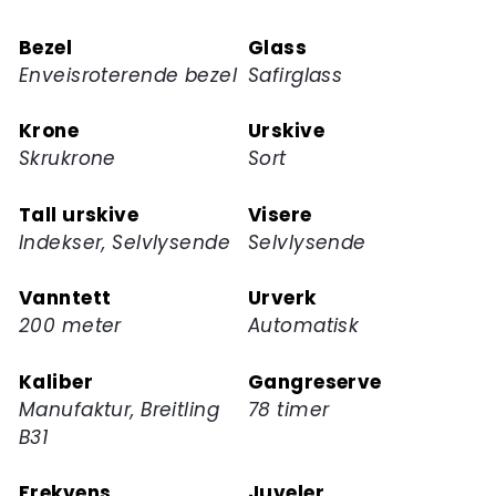
dette
Bezel
Glass
produktet
Enveisroterende bezel
Safirglass
Krone
Urskive
Skrukrone
Sort
Tall urskive
Visere
Indekser, Selvlysende
Selvlysende
Vanntett
Urverk
200 meter
Automatisk
Kaliber
Gangreserve
Manufaktur, Breitling
78 timer
B31
Frekvens
Juveler