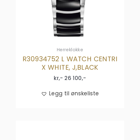
Herreklokke
R30934752 L WATCH CENTRI
X WHITE, J,BLACK
kr,-
26 100
,-
Legg til ønskeliste