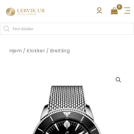
Hopp
rett
til
Products
innholdet
search
Hjem
/
Klokker
/
Breitling