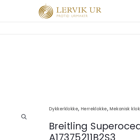
,
,
Dykkerklokke
Herreklokke
Mekanisk klo
Breitling Superoce
A17375211B2S3