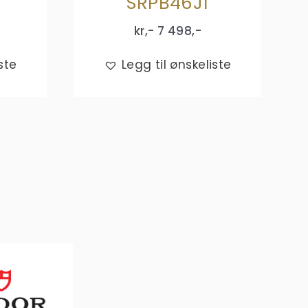
SRPB46J1
kr,-
7 498
,-
ste
Legg til ønskeliste