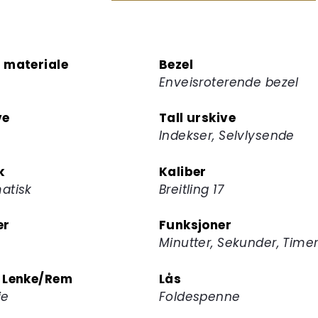
for
å
melde
 materiale
Bezel
deg
Enveisroterende bezel
på
ventelisten
ve
Tall urskive
for
Indekser, Selvlysende
dette
produktet
k
Kaliber
atisk
Breitling 17
er
Funksjoner
Minutter, Sekunder, Time
 Lenke/Rem
Lås
je
Foldespenne