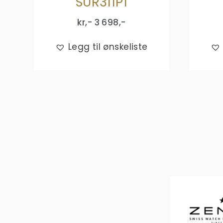
SUR311P1
kr,-
3 698
,-
Legg til ønskeliste