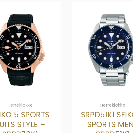
Herreklokke
Herreklokke
IKO 5 SPORTS
SRPD51K1 SEIK
UITS STYLE –
SPORTS ME