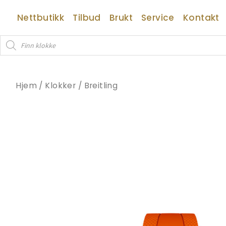
Hopp
Nettbutikk
Tilbud
Brukt
Service
Kontakt
rett
til
Products
innholdet
search
Hjem
/
Klokker
/
Breitling