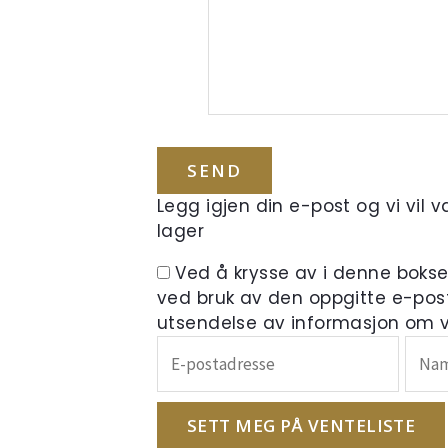
Legg igjen din e-post og vi vil 
lager
Ved å krysse av i denne boks
ved bruk av den oppgitte e-pos
utsendelse av informasjon om ve
Skriv
inn
e-
postadressen
SETT MEG PÅ VENTELISTE
din