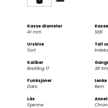
Kasse diameter
Kasse
41 mm
Stål
Urskive
Tall u
Sort
Indek
Kaliber
Gangr
Breitling 17
38 ti
Funksjoner
Lenke
Dato
Rem
Lås
Annet
Spenne
Chron