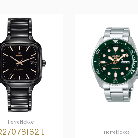
Herreklokke
R27078162 L
Herreklokke