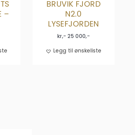
RTS
BRUVIK FJORD
E –
N2.0
LYSEFJORDEN
kr,-
25 000
,-
ste
Legg til ønskeliste