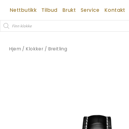
Hopp
Nettbutikk
Tilbud
Brukt
Service
Kontakt
rett
til
Products
innholdet
search
Hjem
/
Klokker
/
Breitling