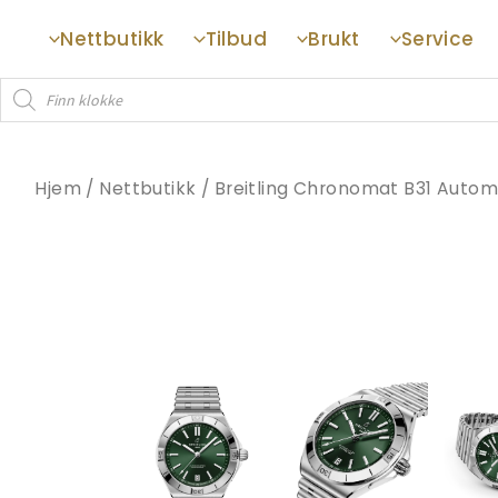
Hopp
Nettbutikk
Tilbud
Brukt
Service
rett
til
Products
innholdet
search
Hjem
/
Nettbutikk
/
Breitling Chronomat B31 Automa