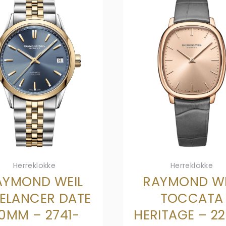
Herreklokke
Herreklokke
AYMOND WEIL
RAYMOND WE
EELANCER DATE
TOCCATA
0MM – 2741-
HERITAGE – 2