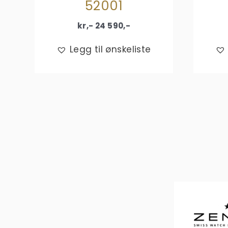
52001
kr,-
24 590
,-
Legg til ønskeliste