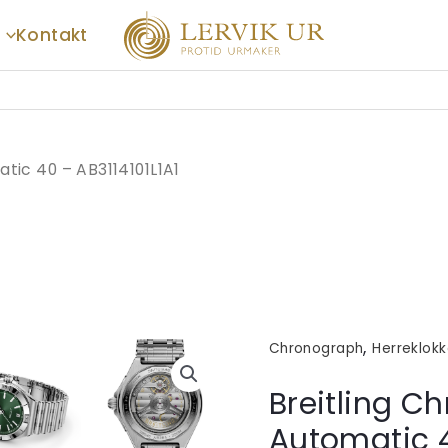
Kontakt
tic 40 – AB3114101L1A1
,
Chronograph
Herreklok
Breitling C
Automatic 4