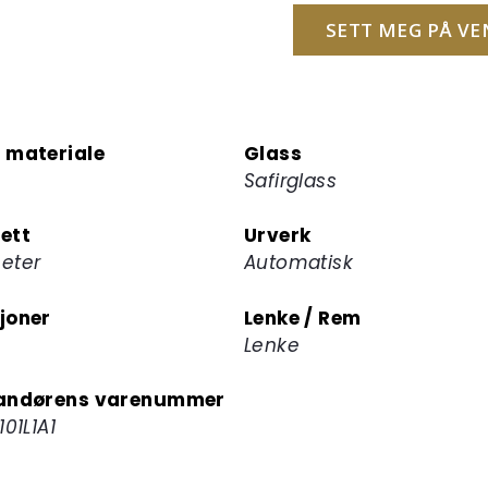
postadressen
SETT MEG PÅ VE
din
for
å
melde
 materiale
Glass
deg
Safirglass
på
ventelisten
ett
Urverk
for
eter
Automatisk
dette
produktet
joner
Lenke / Rem
Lenke
andørens varenummer
101L1A1