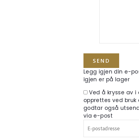
Legg igjen din e-pos
igjen er på lager
Ved å krysse av i
opprettes ved bruk
godtar også utsend
via e-post
Skriv
inn
e-