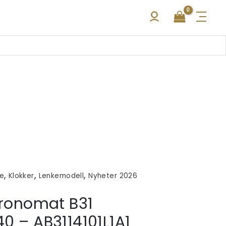
,
,
,
ke
Klokker
Lenkemodell
Nyheter 2026
hronomat B31
0 – AB3114101L1A1