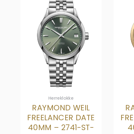
Herreklokke
RAYMOND WEIL
R
FREELANCER DATE
FR
40MM – 2741-ST-
4