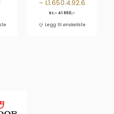
1
– L1.650.4.92.6
kr,-
41 650
,-
ste
Legg til ønskeliste