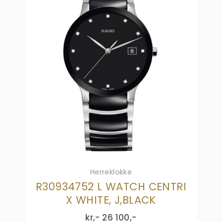
Herreklokke
R30934752 L WATCH CENTRI
X WHITE, J,BLACK
kr,-
26 100
,-