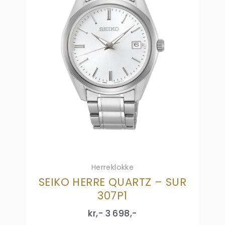
Herreklokke
SEIKO HERRE QUARTZ – SUR
307P1
kr,-
3 698
,-