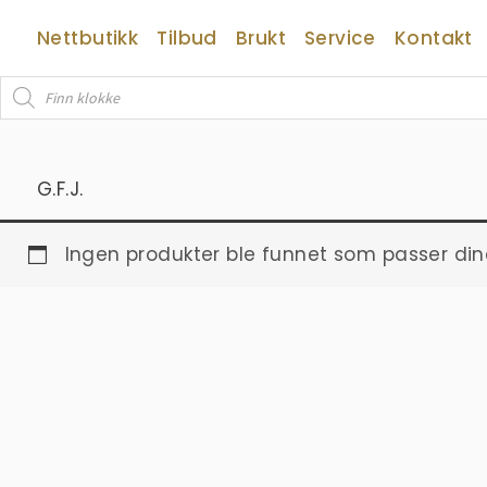
Hopp
Nettbutikk
Tilbud
Brukt
Service
Kontakt
rett
til
Products
innholdet
search
G.F.J.
Ingen produkter ble funnet som passer din