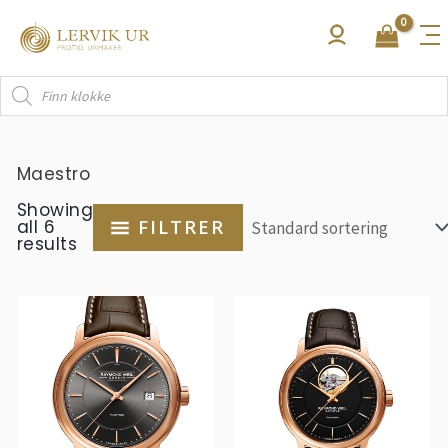
Hopp
rett
til
Products
innholdet
search
Maestro
Showing
all 6
FILTRER
results