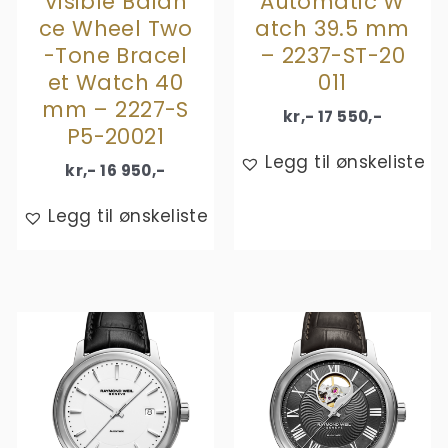
Visible Balan
Automatic W
ce Wheel Two
atch 39.5 mm
-Tone Bracel
– 2237-ST-20
et Watch 40
011
mm – 2227-S
kr,-
17 550
,-
P5-20021
Legg til ønskeliste
kr,-
16 950
,-
Legg til ønskeliste