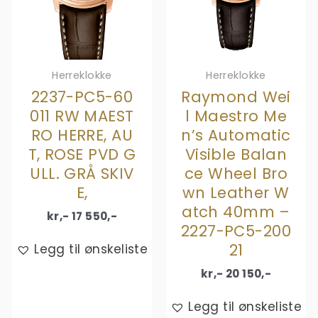
Herreklokke
Herreklokke
2237-PC5-60
Raymond Wei
011 RW MAEST
l Maestro Me
RO HERRE, AU
n’s Automatic
T, ROSE PVD G
Visible Balan
ULL. GRÅ SKIV
ce Wheel Bro
E,
wn Leather W
atch 40mm –
kr,-
17 550
,-
2227-PC5-200
21
Legg til ønskeliste
kr,-
20 150
,-
Legg til ønskeliste