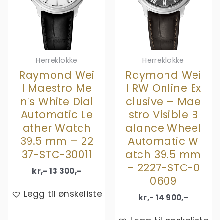
Herreklokke
Herreklokke
Raymond Wei
Raymond Wei
l Maestro Me
l RW Online Ex
n’s White Dial
clusive – Mae
Automatic Le
stro Visible B
ather Watch
alance Wheel
39.5 mm – 22
Automatic W
37-STC-30011
atch 39.5 mm
– 2227-STC-0
kr,-
13 300
,-
0609
Legg til ønskeliste
kr,-
14 900
,-