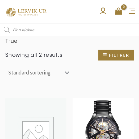
Hopp
rett
til
Products
innholdet
search
True
Showing all 2 results
FILTRER