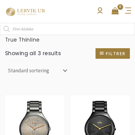
Hopp
rett
til
Products
innholdet
search
True Thinline
Showing all 3 results
FILTRER