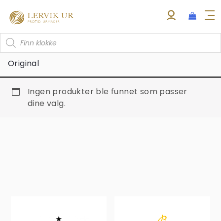
Hopp
rett
til
Products
innholdet
search
Original
Ingen produkter ble funnet som passer
dine valg.