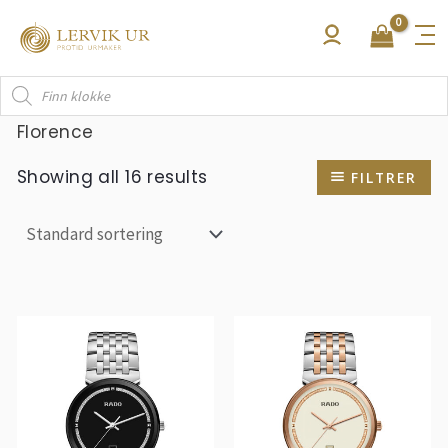
Hopp
rett
til
Products
innholdet
search
Florence
Showing all 16 results
FILTRER