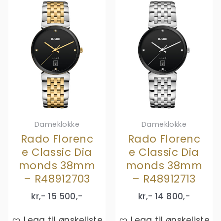
Dameklokke
Dameklokke
Rado Florenc
Rado Florenc
e Classic Dia
e Classic Dia
monds 38mm
monds 38mm
– R48912703
– R48912713
kr,-
15 500
,-
kr,-
14 800
,-
Legg til ønskeliste
Legg til ønskeliste