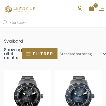
Hopp
rett
til
Products
innholdet
search
Svalbard
Showing
all 4
FILTRER
results