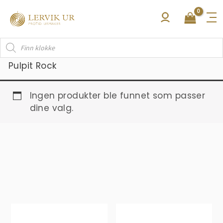
Hopp
rett
til
Products
innholdet
search
Pulpit Rock
Ingen produkter ble funnet som passer
dine valg.