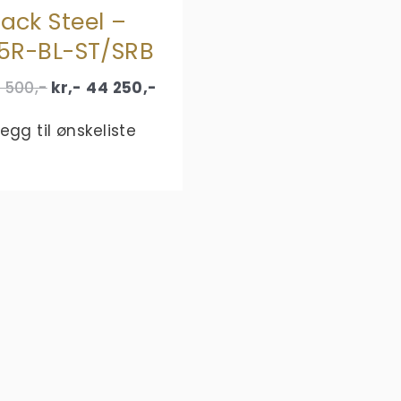
lack Steel –
5R-BL-ST/SRB
Original
Current
 500
,-
kr,-
44 250
,-
price
price
was:
is:
Legg til ønskeliste
kr,- 88
kr,- 44
500,-.
250,-.