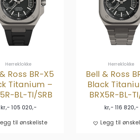
Herreklokke
Herreklokke
 & Ross BR-X5
Bell & Ross 
ck Titanium –
Black Titani
5R-BL-TI/SRB
BRX5R-BL-TI
kr,-
105 020
,-
kr,-
116 820
,-
Legg til ønskeliste
Legg til ønskel