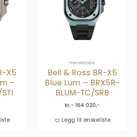
Herreklokke
BR-X5
Bell & Ross BR-X5
um –
Blue Lum – BRX5R-
/STI
BLUM-TC/SRB
kr,-
164 020
,-
iste
Legg til ønskeliste