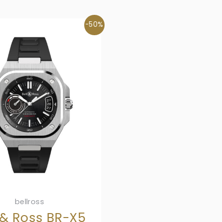
-50%
bellross
 & Ross BR-X5