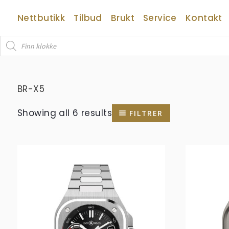
Hopp
Nettbutikk
Tilbud
Brukt
Service
Kontakt
rett
til
Products
innholdet
search
BR-X5
Showing all 6 results
FILTRER