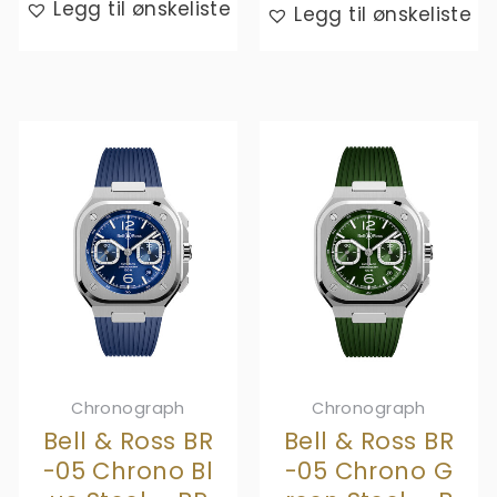
kr,- 67
is:
Legg til ønskeliste
Legg til ønskeliste
260,-.
kr,- 33
630,-.
Chronograph
Chronograph
Bell & Ross BR
Bell & Ross BR
-05 Chrono Bl
-05 Chrono G