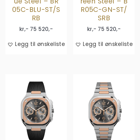
ue Steel – BR
reen Steel – B
05C-BLU-ST/S
R05C-GN-ST/
RB
SRB
kr,-
75 520
,-
kr,-
75 520
,-
Legg til ønskeliste
Legg til ønskeliste