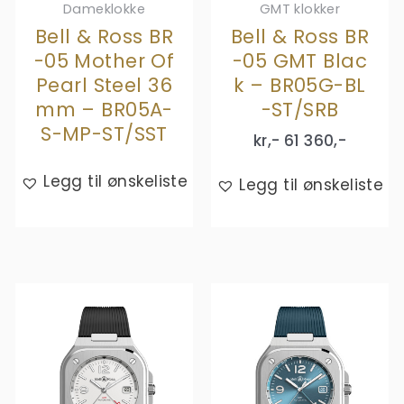
Dameklokke
GMT klokker
Bell & Ross BR
Bell & Ross BR
-05 Mother Of
-05 GMT Blac
Pearl Steel 36
k – BR05G-BL
mm – BR05A-
-ST/SRB
S-MP-ST/SST
kr,-
61 360
,-
Legg til ønskeliste
Legg til ønskeliste