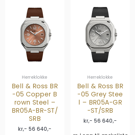
Herreklokke
Herreklokke
Bell & Ross BR
Bell & Ross BR
-05 Copper B
-05 Grey Stee
rown Steel –
l – BR05A-GR
BR05A-BR-ST/
-ST/SRB
SRB
kr,-
56 640
,-
kr,-
56 640
,-