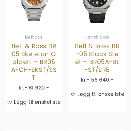
bellross
Herreklokke
Bell & Ross BR
Bell & Ross BR
05 Skeleton G
-05 Black Ste
olden – BR05
el – BR05A-BL
A-CH-SKST/SS
-ST/SRB
T
kr,-
56 640
,-
kr,-
81 920
,-
Legg til ønskeliste
Legg til ønskeliste