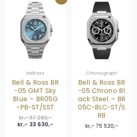
bellross
Chronograph
Bell & Ross BR
Bell & Ross BR
-05 GMT Sky
-05 Chrono Bl
Blue – BR05G
ack Steel – BR
-PB-ST/SST
05C-BLC-ST/S
RB
Original
kr,-
67 260
,-
price
Current
kr,-
33 630
,-
kr,-
75 520
,-
was:
price