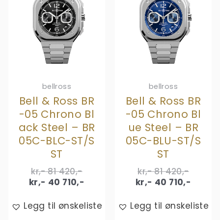
bellross
bellross
Bell & Ross BR
Bell & Ross BR
-05 Chrono Bl
-05 Chrono Bl
ack Steel – BR
ue Steel – BR
05C-BLC-ST/S
05C-BLU-ST/S
ST
ST
Original
Origina
kr,-
81 420
,-
kr,-
81 420
,-
price
Current
price
Curren
kr,-
40 710
,-
kr,-
40 710
,-
was:
price
was:
price
kr,- 81
is:
kr,- 81
is:
Legg til ønskeliste
Legg til ønskeliste
420,-.
kr,- 40
420,-.
kr,- 40