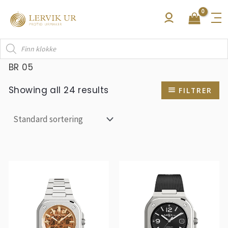
Hopp
rett
til
Products
innholdet
search
BR 05
Showing all 24 results
FILTRER