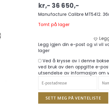
kr,-
36 650
,-
Manufacture Calibre MT5412. 36m
Tomt på lager
Legg
Legg igjen din e-post og vi vil 
lager
Ved å krysse av i denne boks
ved bruk av den oppgitte e-pos
utsendelse av informasjon om ve
Skriv
inn
e-
postadressen
SETT MEG PÅ VENTELISTE
din