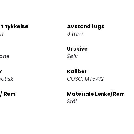
for
å
melde
deg
n tykkelse
Avstand lugs
på
mm
9 mm
ventelisten
for
Urskive
dette
rone
Sølv
produktet
k
Kaliber
atisk
COSC, MT5412
 / Rem
Materiale Lenke/Rem
Stål