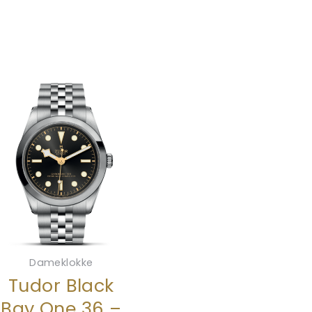
Dameklokke
Tudor Black
Bay One 36 –