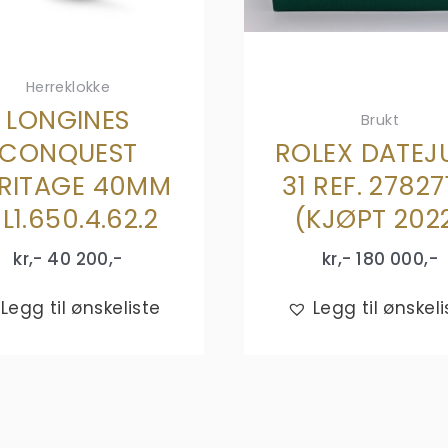
Herreklokke
LONGINES
Brukt
CONQUEST
ROLEX DATEJ
RITAGE 40MM
31 REF. 27827
 L1.650.4.62.2
(KJØPT 202
kr,-
40 200
,-
kr,-
180 000
,-
Legg til ønskeliste
Legg til ønskeli