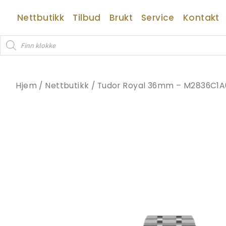
Hopp
Nettbutikk
Tilbud
Brukt
Service
Kontakt
rett
til
Products
innholdet
search
Hjem
/
Nettbutikk
/
Tudor Royal 36mm – M2836C1A