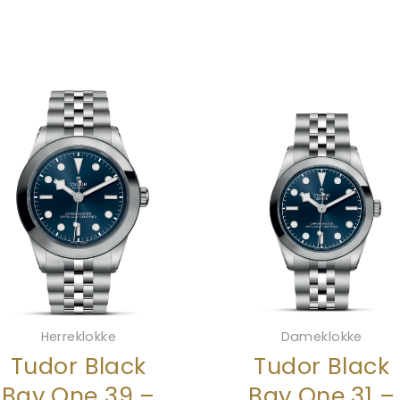
Herreklokke
Dameklokke
Tudor Black
Tudor Black
Bay One 39 –
Bay One 31 –