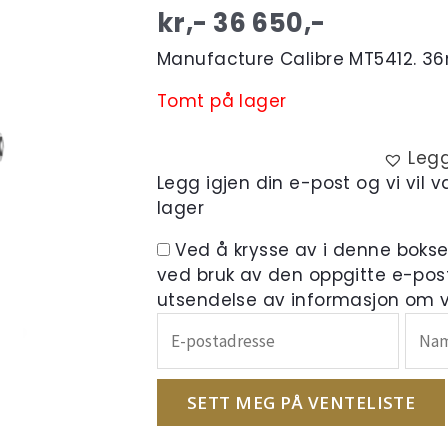
kr,-
36 650
,-
Manufacture Calibre MT5412. 36m
Tomt på lager
Legg
Legg igjen din e-post og vi vil 
lager
Ved å krysse av i denne boks
ved bruk av den oppgitte e-pos
utsendelse av informasjon om ve
Skriv
inn
e-
postadressen
SETT MEG PÅ VENTELISTE
din