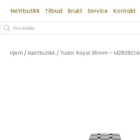
Hopp
Nettbutikk
Tilbud
Brukt
Service
Kontakt
rett
til
Products
innholdet
search
Hjem
/
Nettbutikk
/
Tudor Royal 36mm – M2836C1A