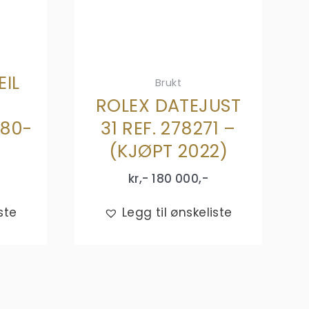
IL
Brukt
ROLEX DATEJUST
280-
31 REF. 278271 –
1
(KJØPT 2022)
kr,-
180 000
,-
ste
Legg til ønskeliste