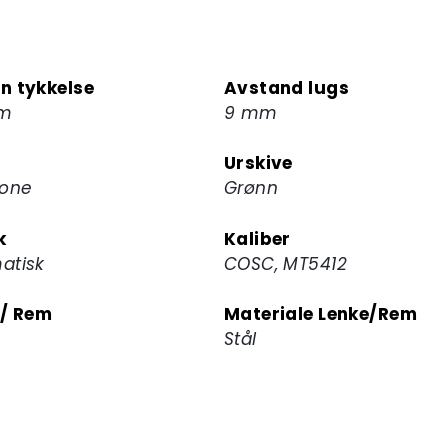
for
å
melde
deg
n tykkelse
Avstand lugs
på
mm
9 mm
ventelisten
for
Urskive
dette
rone
Grønn
produktet
k
Kaliber
atisk
COSC, MT5412
 / Rem
Materiale Lenke/Rem
Stål