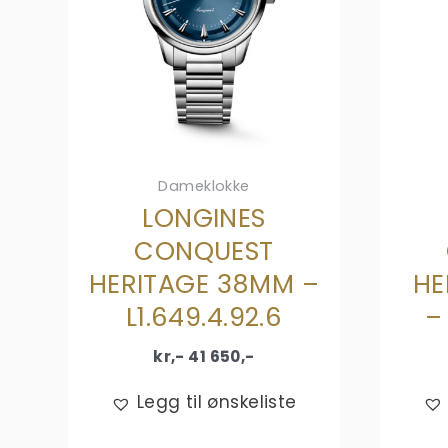
Dameklokke
LONGINES
CONQUEST
HERITAGE 38MM –
HE
L1.649.4.92.6
–
kr,-
41 650
,-
Legg til ønskeliste