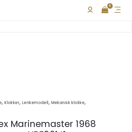
,
,
,
,
e
Klokker
Lenkemodell
Mekanisk klokke
pex Marinemaster 1968