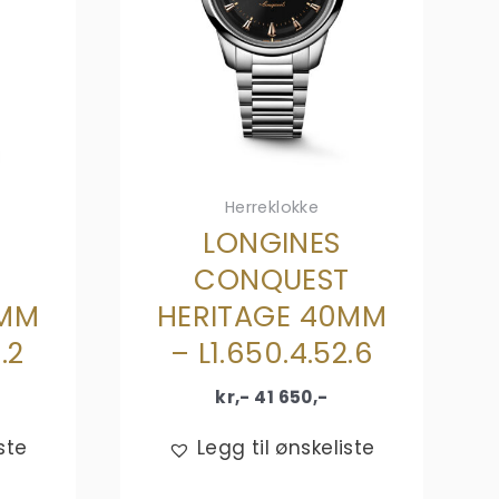
Herreklokke
LONGINES
T
CONQUEST
0MM
HERITAGE 40MM
.2
– L1.650.4.52.6
kr,-
41 650
,-
ste
Legg til ønskeliste