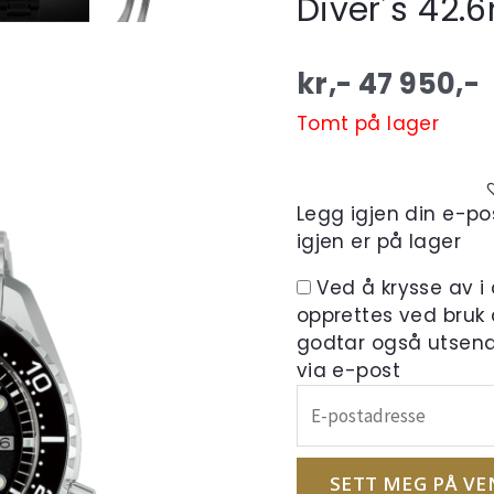
Diver´s 42.
kr,-
47 950
,-
Tomt på lager
Legg igjen din e-pos
igjen er på lager
Ved å krysse av i
opprettes ved bruk
godtar også utsend
via e-post
Skriv
inn
e-
postadressen
SETT MEG PÅ VE