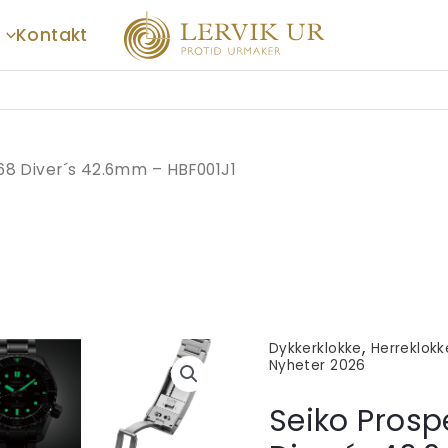
Kontakt
68 Diver´s 42.6mm – HBF001J1
,
Dykkerklokke
Herreklokk
Nyheter 2026
Seiko Pros