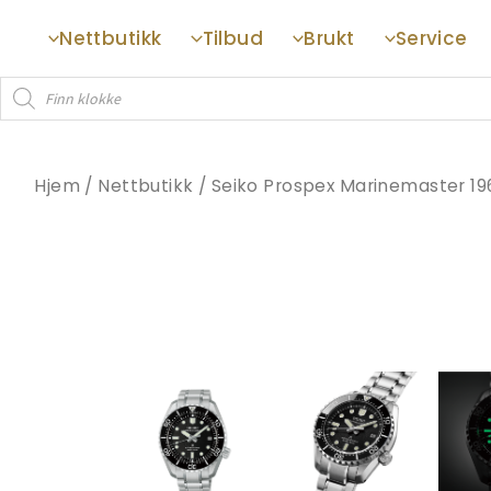
Hopp
Nettbutikk
Tilbud
Brukt
Service
rett
til
Products
innholdet
search
Hjem
/
Nettbutikk
/
Seiko Prospex Marinemaster 19