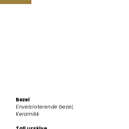
Bezel
Enveisroterende bezel,
Keramikk
Tall urskive