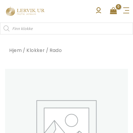
Hopp
rett
til
Products
innholdet
search
Hjem
/
Klokker
/
Rado