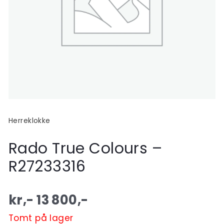
Herreklokke
Rado True Colours –
R27233316
kr,-
13 800
,-
Tomt på lager