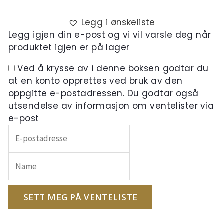
Legg i ønskeliste
Legg igjen din e-post og vi vil varsle deg når
produktet igjen er på lager
Ved å krysse av i denne boksen godtar du
at en konto opprettes ved bruk av den
oppgitte e-postadressen. Du godtar også
utsendelse av informasjon om ventelister via
e-post
Skriv
inn
e-
postadressen
din
for
SETT MEG PÅ VENTELISTE
å
melde