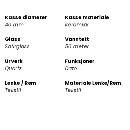
deg
på
Kasse diameter
Kasse materiale
ventelisten
40 mm
Keramikk
for
dette
Glass
Vanntett
produktet
Safirglass
50 meter
Urverk
Funksjoner
Quartz
Dato
Lenke / Rem
Materiale Lenke/Rem
Tekstil
Tekstil