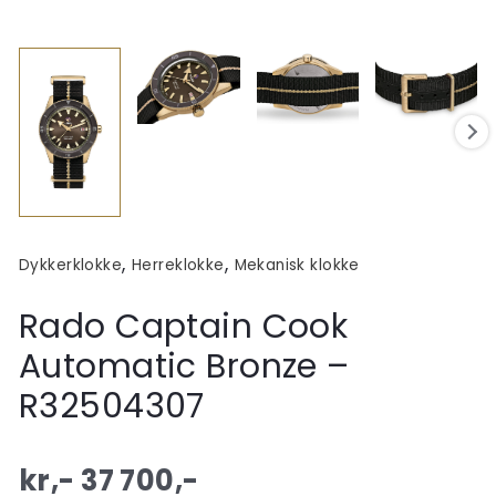
,
,
Dykkerklokke
Herreklokke
Mekanisk klokke
Rado Captain Cook
Automatic Bronze –
R32504307
kr,-
37 700
,-