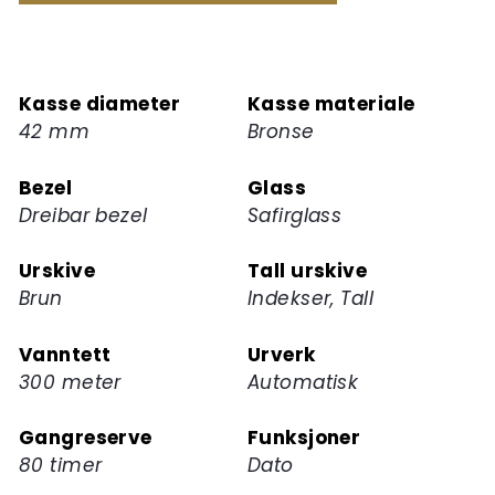
melde
deg
på
Kasse diameter
Kasse materiale
ventelisten
42 mm
Bronse
for
dette
Bezel
Glass
produktet
Dreibar bezel
Safirglass
Urskive
Tall urskive
Brun
Indekser, Tall
Vanntett
Urverk
300 meter
Automatisk
Gangreserve
Funksjoner
80 timer
Dato