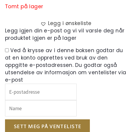
Tomt på lager
Legg i ønskeliste
Legg igjen din e-post og vi vil varsle deg når
produktet igjen er på lager
Ved å krysse av i denne boksen godtar du
at en konto opprettes ved bruk av den
oppgitte e-postadressen. Du godtar også
utsendelse av informasjon om ventelister via
e-post
Skriv
inn
e-
postadressen
din
for
SETT MEG PÅ VENTELISTE
å