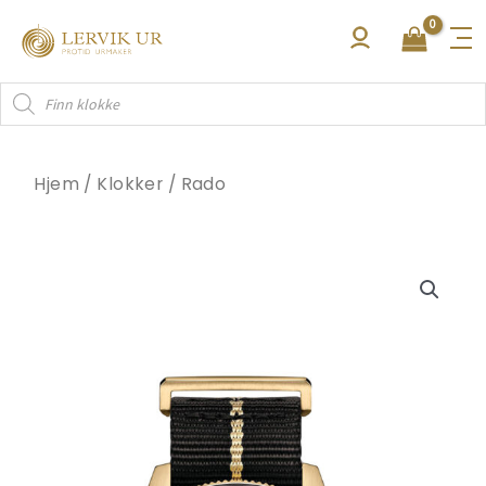
Hopp
rett
til
Products
innholdet
search
Hjem
/
Klokker
/
Rado