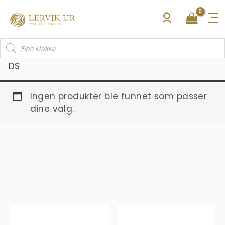
Hopp
rett
til
Products
innholdet
search
DS
Ingen produkter ble funnet som passer
dine valg.